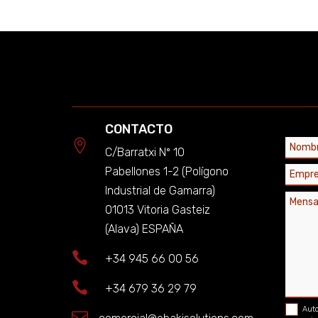
CONTACTO

C/Barratxi Nº 10
Pabellones 1-2 (Polígono
Industrial de Gamarra)
01013 Vitoria Gasteiz
(Alava) ESPAÑA

+34 945 66 00 56

+34 679 36 29 79
Auto
