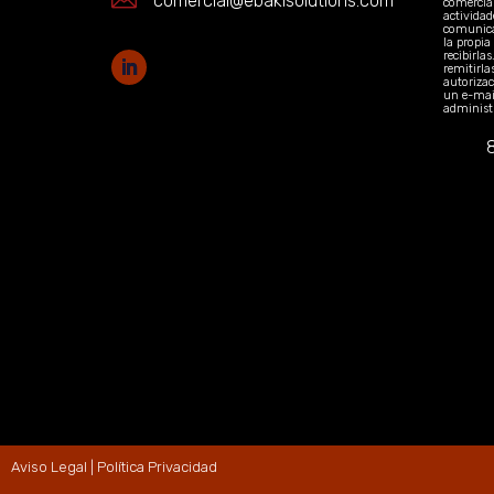
comercial@ebakisolutions.com
comercial
actividad
comunica
la propia
recibirla
remitirla
autoriza
un e-mail
administ
Aviso Legal | Política Privacidad