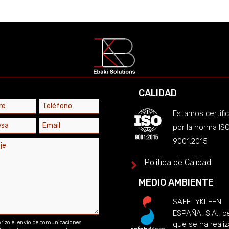
CALIDAD
Estamos certifi
por la norma IS
9001:2015
Política de Calidad

MEDIO AMBIENTE
SAFETYKLEEN
ESPAÑA, S.A., ce
rizo el envío de comunicaciones
que se ha reali