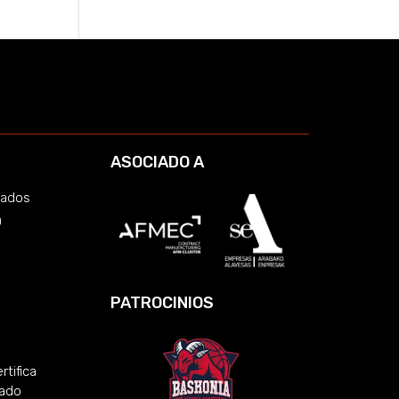
ASOCIADO A
cados
O
PATROCINIOS
rtifica
zado