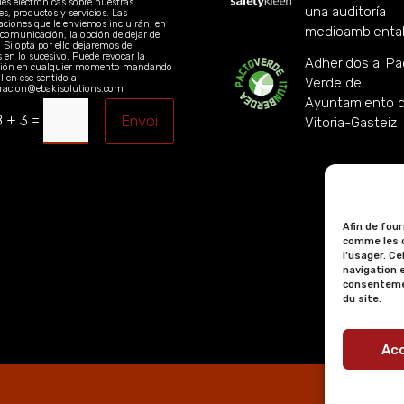
es electrónicas sobre nuestras
una auditoría
es, productos y servicios. Las
ciones que le enviemos incluirán, en
medioambienta
 comunicación, la opción de dejar de
s. Si opta por ello dejaremos de
s en lo sucesivo. Puede revocar la
Adheridos al Pa
ción en cualquier momento mandando
 en ese sentido a
Verde del
racion@ebakisolutions.com
Ayuntamiento 
=
8 + 3
Envoi
Vitoria-Gasteiz
Afin de fou
comme les c
l’usager. C
navigation e
consentemen
du site.
Ac