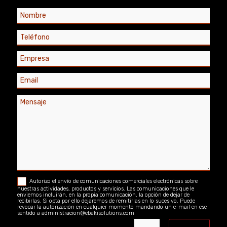
Autorizo el envío de comunicaciones comerciales electrónicas sobre
nuestras actividades, productos y servicios. Las comunicaciones que le
enviemos incluirán, en la propia comunicación, la opción de dejar de
recibirlas. Si opta por ello dejaremos de remitirlas en lo sucesivo. Puede
revocar la autorización en cualquier momento mandando un e-mail en ese
sentido a administracion@ebakisolutions.com