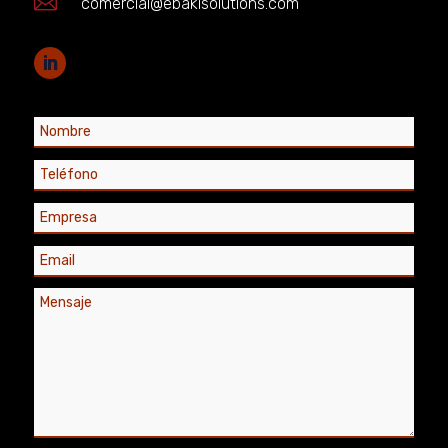

comercial@ebakisolutions.com